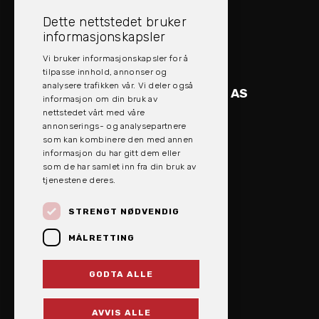
Dette nettstedet bruker
KONTAKT EVOLV AS
informasjonskapsler
post@evolv.no
Vi bruker informasjonskapsler for å
77 76 72 00
tilpasse innhold, annonser og
analysere trafikken vår. Vi deler også
KONTAKT EVOLV INDUSTRI AS
informasjon om din bruk av
industri@evolv.no
nettstedet vårt med våre
77 76 72 00
annonserings- og analysepartnere
som kan kombinere den med annen
informasjon du har gitt dem eller
som de har samlet inn fra din bruk av
tjenestene deres.
STRENGT NØDVENDIG
MÅLRETTING
GODTA ALLE
AVVIS ALLE