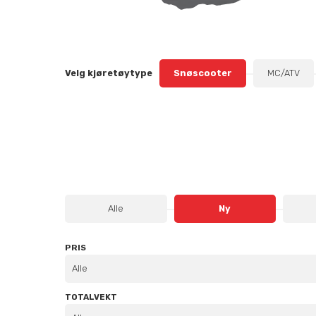
Velg kjøretøytype
Snøscooter
MC/ATV
Alle
Ny
PRIS
Alle
TOTALVEKT