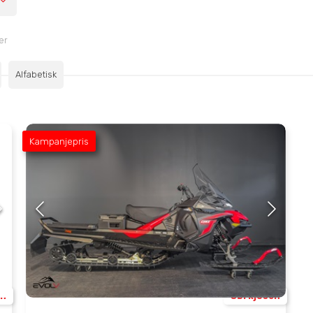
ter
Alfabetisk
Kampanjepris
en
Sørkjosen