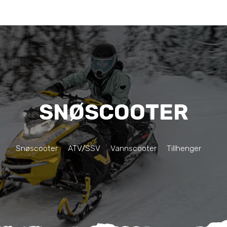
SNØSCOOTER
Snøscooter
ATV/SSV
Vannscooter
Tillhenger