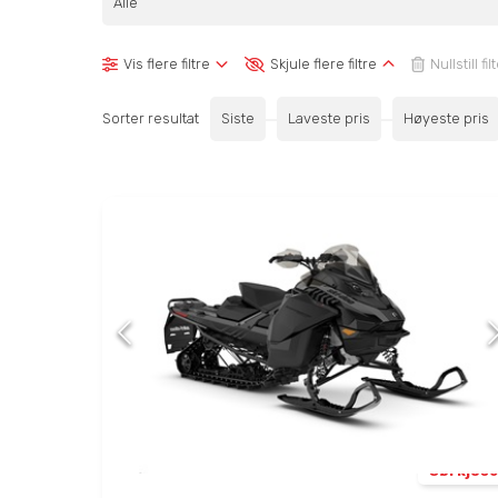
Alle
Vis flere filtre
Skjule flere filtre
Nullstill fil
Sorter resultat
Siste
Laveste pris
Høyeste pris
Sørkjos