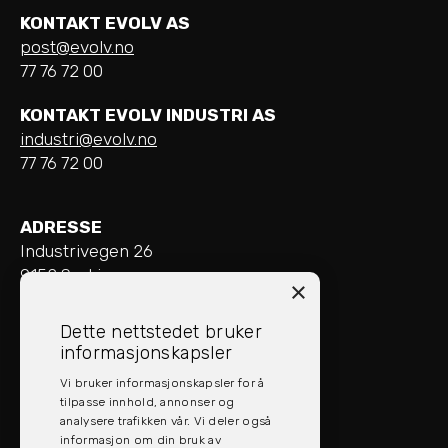
KONTAKT EVOLV AS
post@evolv.no
77 76 72 00
KONTAKT EVOLV INDUSTRI AS
industri@evolv.no
77 76 72 00
ADRESSE
Industrivegen 26
9152 Sørkjosen
×
ÅPNINGSTIDER
Dette nettstedet bruker
Mandag - Fredag: 08:00 - 16:00
informasjonskapsler
Vi bruker informasjonskapsler for å
SOCIAL MEDIA
tilpasse innhold, annonser og
analysere trafikken vår. Vi deler også
informasjon om din bruk av