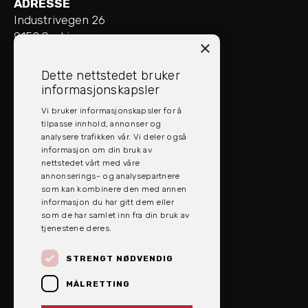
ADRESSE
Industrivegen 26
9152 Sørkjosen
×
ÅPNINGSTIDER
Dette nettstedet bruker
Mandag - Fredag: 08:00 - 16:00
informasjonskapsler
Vi bruker informasjonskapsler for å
SOCIAL MEDIA
tilpasse innhold, annonser og
analysere trafikken vår. Vi deler også
informasjon om din bruk av
nettstedet vårt med våre
annonserings- og analysepartnere
som kan kombinere den med annen
informasjon du har gitt dem eller
som de har samlet inn fra din bruk av
tjenestene deres.
STRENGT NØDVENDIG
MÅLRETTING