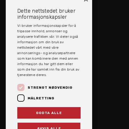
ÅPNINGSTIDER
Dette nettstedet bruker
Mandag - Fredag: 08:00 - 16:00
informasjonskapsler
Vi bruker informasjonskapsler for å
SOCIAL MEDIA
tilpasse innhold, annonser og
analysere trafikken vår. Vi deler også
informasjon om din bruk av
nettstedet vårt med våre
annonserings- og analysepartnere
som kan kombinere den med annen
informasjon du har gitt dem eller
som de har samlet inn fra din bruk av
tjenestene deres.
STRENGT NØDVENDIG
MÅLRETTING
GODTA ALLE
EVOLV AS 2026. ALL RIGHTS RESERVED.
POWERED BY EMPORI CMS
AVVIS ALLE