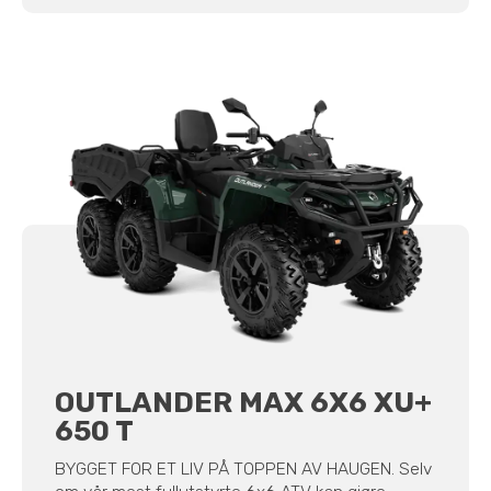
OUTLANDER MAX 6X6 XU+
650 T
BYGGET FOR ET LIV PÅ TOPPEN AV HAUGEN. Selv