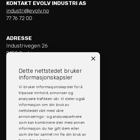
KONTAKT EVOLV INDUSTRI AS
industri@evolv.no
77 76 72 00
ADRESSE
Industrivegen 26
9152 Sørkjosen
×
ÅPNINGSTIDER
Dette nettstedet bruker
Mandag - Fredag: 08:00 - 16:00
informasjonskapsler
Vi bruker informasjonskapsler for å
SOCIAL MEDIA
tilpasse innhold, annonser og
analysere trafikken vår. Vi deler også
informasjon om din bruk av
nettstedet vårt med våre
annonserings- og analysepartnere
som kan kombinere den med annen
informasjon du har gitt dem eller
som de har samlet inn fra din bruk av