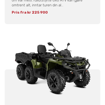
om vår mest fullutstyrte 6x6 ATV kan gjøre
omtrent alt, inntar turen din al...
Pris fra kr 225 900