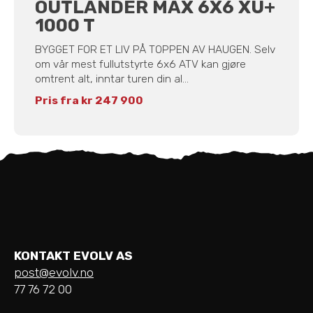
OUTLANDER MAX 6X6 XU+
1000 T
BYGGET FOR ET LIV PÅ TOPPEN AV HAUGEN. Selv
om vår mest fullutstyrte 6x6 ATV kan gjøre
omtrent alt, inntar turen din al...
Pris fra kr 247 900
KONTAKT EVOLV AS
post@evolv.no
77 76 72 00