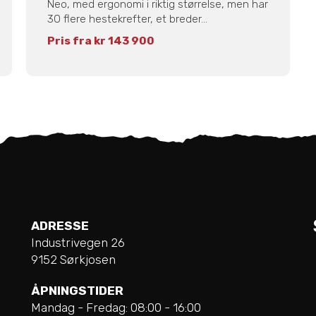
Neo, med ergonomi i riktig størrelse, men har
30 flere hestekrefter, et breder...
Pris fra kr 143 900
ADRESSE
Industrivegen 26
9152 Sørkjosen
ÅPNINGSTIDER
Mandag - Fredag: 08:00 - 16:00