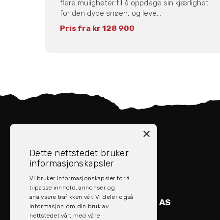
flere muligheter til å oppdage sin kjærlighet
for den dype snøen, og leve...
Pris fra kr 128 900
×
Dette nettstedet bruker
KONTAKT EVOLV AS
informasjonskapsler
post@evolv.no
Vi bruker informasjonskapsler for å
77 76 72 00
tilpasse innhold, annonser og
analysere trafikken vår. Vi deler også
KONTAKT EVOLV INDUSTRI AS
informasjon om din bruk av
industri@evolv.no
nettstedet vårt med våre