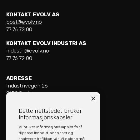
KONTAKT EVOLV AS
post@evolv.no
77 76 72 00
KONTAKT EVOLV INDUSTRI AS
industri@evolv.no
77 76 72 00
ADRESSE
Industrivegen 26
9152 Sørkjosen
×
ÅPNINGSTIDER
Dette nettstedet bruker
Mandag - Fredag: 08:00 - 16:00
informasjonskapsler
Vi bruker informasjonskapsler for å
SOCIAL MEDIA
tilpasse innhold, annonser og
analysere trafikken vår. Vi deler også