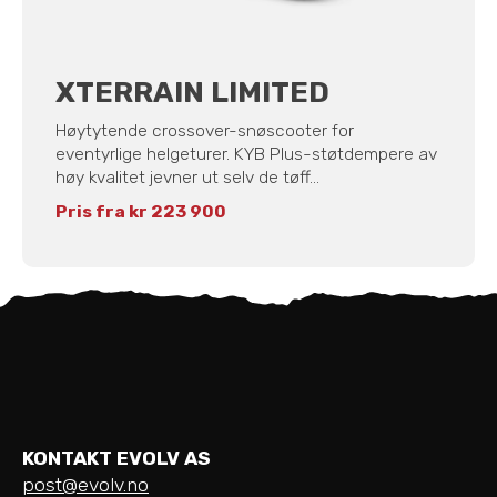
XTERRAIN LIMITED
Høytytende crossover-snøscooter for
eventyrlige helgeturer. KYB Plus-støtdempere av
høy kvalitet jevner ut selv de tøff...
Pris fra kr 223 900
KONTAKT EVOLV AS
post@evolv.no