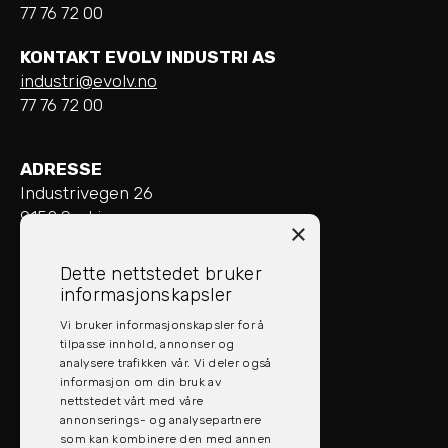
77 76 72 00
KONTAKT EVOLV INDUSTRI AS
industri@evolv.no
77 76 72 00
ADRESSE
Industrivegen 26
9152 Sørkjosen
×
ÅPNINGSTIDER
Dette nettstedet bruker
Mandag - Fredag: 08:00 - 16:00
informasjonskapsler
Vi bruker informasjonskapsler for å
SOCIAL MEDIA
tilpasse innhold, annonser og
analysere trafikken vår. Vi deler også
informasjon om din bruk av
nettstedet vårt med våre
annonserings- og analysepartnere
som kan kombinere den med annen