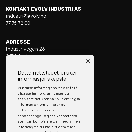
KONTAKT EVOLV INDUSTRI AS
industri@evolv.no
77 76 72 00
ADRESSE
Industrivegen 26
9152 Sørkjosen
×
ÅPNINGSTIDER
Dette nettstedet bruker
Mandag - Fredag: 08:00 - 16:00
informasjonskapsler
Vi bruker informasjonskapsler for å
SOCIAL MEDIA
tilpasse innhold, annonser og
analysere trafikken vår. Vi deler også
informasjon om din bruk av
nettstedet vårt med våre
annonserings- og analysepartnere
som kan kombinere den med annen
informasjon du har gitt dem eller