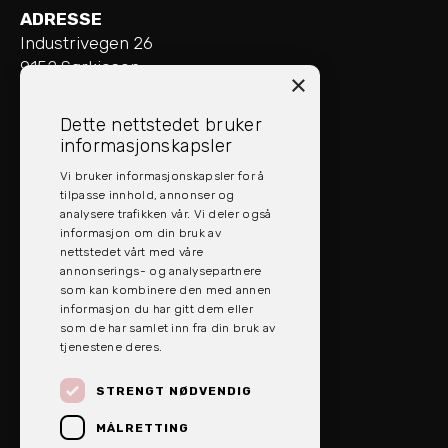
ADRESSE
Industrivegen 26
9152 Sørkjosen
×
ÅPNINGSTIDER
Dette nettstedet bruker
Mandag - Fredag: 08:00 - 16:00
informasjonskapsler
Vi bruker informasjonskapsler for å
SOCIAL MEDIA
tilpasse innhold, annonser og
analysere trafikken vår. Vi deler også
informasjon om din bruk av
nettstedet vårt med våre
annonserings- og analysepartnere
som kan kombinere den med annen
informasjon du har gitt dem eller
som de har samlet inn fra din bruk av
tjenestene deres.
STRENGT NØDVENDIG
MÅLRETTING